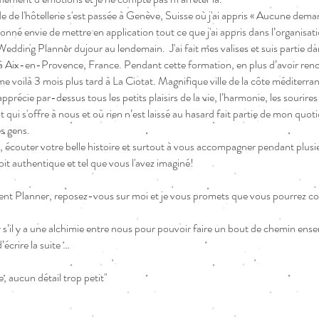
de l'hôtellerie s'est passée à Genève, Suisse où j'ai appris « Aucune deman
onné envie de mettre en application tout ce que j'ai appris dans l’organisati
dding Planner dujour au lendemain. J'ai fait mes valises et suis partie da
s à Aix-en-Provence, France. Pendant cette formation, en plus d’avoir renc
 voilà 3 mois plus tard à La Ciotat. Magnifique ville de la côte méditerra
pprécie par-dessus tous les petits plaisirs de la vie, l’harmonie, les sourires 
ui s'offre à nous et où rien n’est laissé au hasard fait partie de mon quot
es gens.
, écouter votre belle histoire et surtout à vous accompagner pendant plusie
it authentique et tel que vous l'avez imaginé!
nt Planner, reposez-vous sur moi et je vous promets que vous pourrez co
s’il y a une alchimie entre nous pour pouvoir faire un bout de chemin ense
’écrire la suite …
 aucun détail trop petit"