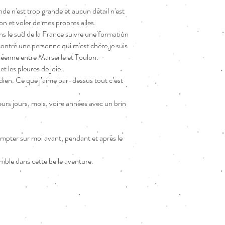
de n'est trop grande et aucun détail n'est
on et voler de mes propres ailes.
ns le sud de la France suivre une formation
ontré une personne qui m'est chère,je suis
néenne entre Marseille et Toulon.
et les pleures de joie.
idien. Ce que j’aime par-dessus tout c’est
urs jours, mois, voire années avec un brin
mpter sur moi avant, pendant et après le
mble dans cette belle aventure.