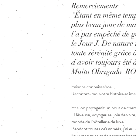
Remerciements
"Étant en même temp
plus beau jour de ma 
l’a pas empêché de gé
le Jour J. De nature 
toute sérénité grâce
d'avoir toujours été 
Muito Obrigado 
Faisons connaissance...
Racontez-moi votre histoire et i
Et si on partageait un bout de che
Rêveuse, voyageuse, joie de vivre,
monde de l’hôtellerie de luxe.
Pendant toutes ces années, j’ai eu 
lieux magiques et de partager énor