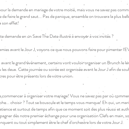
pour la demande en mariage de votre moitié, mais vous ne savez pas comment 
e faire le grand saut... Pas de panique, ensemble on trouvera la plus belle
a son effet!
te demande en un Save The Date illustré à envoyer à vos invités ?
s, amies avant le Jour J, voyons ce que nous pouvons faire pour pimenter 
s avant le grand événement, certains vont vouloir organiser un Brunch le l
s deux. Cette journée ou soirée est organisée avant le Jour J afin de souh
tres pour être présents lors de votre union.
s de commencer à organiser votre mariage! Vous ne savez pas par où commen
he... choisir ? Tout se bouscule et le temps vous manque! Eh oui, un mari
ence et surtout de temps afin que ce moment soit des plus réussi et authent
ner dès notre premier échange pour une organisation Clefs en main, soi
anquent ou tout simplement être le chef d'orchestre lors de votre Jour J.