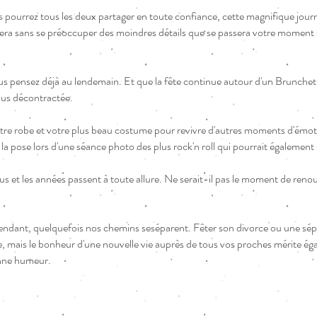
ous pourrez tous les deux partager en toute confiance, cette magnifique jo
 sera sans se préoccuper des moindres détails que se passera votre moment
us pensez déjà au lendemain. Et que la fête continue autour d'un Brunchet 
lus décontractée.
tre robe et votre plus beau costume pour revivre d'autres moments d'émot
la pose lors d'une séance photo des plus rock'n roll qui pourrait également
et les années passent à toute allure. Ne serait-il pas le moment de ren
pendant, quelquefois nos chemins seséparent. Fêter son divorce ou une sé
te, mais le bonheur d'une nouvelle vie auprès de tous vos proches mérite ég
bonne humeur.