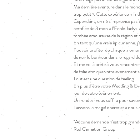
Ma dernière aventure dans le monde 
trop petit ». Cette expérience m’a d
Cependant, on ne s’improvise pas We
certifiée de 3 mois à l’École Jaely
tombée amoureuse de la région et me
En tant qu’une vraie épicurienne, j'a
Pouvoir profiter de chaque moment q
de voir le bonheur dans le regard d
Et me voilà prête à vous rencontrer
de folie afin que votre évènement so
Tout est une question de feeling
En plus d’être votre Wedding & Eve
jour de votre évènement.
Un rendez-vous suffira pour savoir 
Laissons la magie opérer et à nous d
"Aucune demande n'est trop grande,
Red Carnation Group