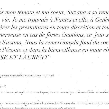
s mon témoin et ma soeur, Suzana a su ren
vie. Je me trouvais à Nantes et elle, à Genè
rer les prestataires en toute discrétion et t
nerveuse en cas de fortes émotions, ce jour s
 à Suzana. Nous la remercionsdu fond du coeu
à l'écoute et dans la bienveillance en toute c
ROSE ET LAURENT
maginons ensemble votre beau moment
min ?
 curieuse, et surtout romantique, mon coeur a basculé vers l'évènementiel 
la chance de voyager et travailler dans les 4 coins du monde, rencontrer d
mément d’émotions et je ne compte pas m’arrêter là.