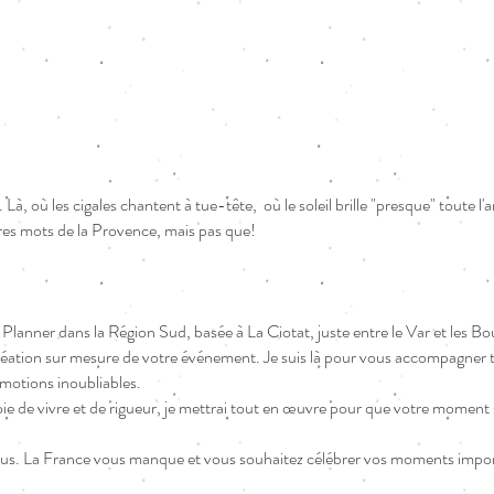
Là, où les cigales chantent à tue-tête, où le soleil brille "presque" toute l
îtres mots de la Provence, mais pas que!
lanner dans la Région Sud, basée à La Ciotat, juste entre le Var et le
ation sur mesure de votre événement. Je suis là pour vous accompagner to
motions inoubliables.
oie de vivre et de rigueur, je mettrai tout en œuvre pour que votre moment 
us. La France vous manque et vous souhaitez célébrer vos moments import