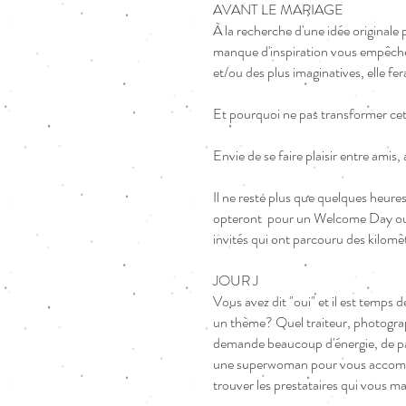
AVANT LE MARIAGE
À la recherche d'une idée originale 
manque d'inspiration vous empêche d
et/ou des plus imaginatives, elle fer
Et pourquoi ne pas transformer cet
Envie de se faire plaisir entre ami
Il ne reste plus que quelques heure
opteront pour un Welcome Day ou le
invités qui ont parcouru des kilomè
JOUR J
Vous avez dit "oui" et il est temp
un thème? Quel traiteur, photograp
demande beaucoup d'énergie, de pati
une superwoman pour vous accompag
trouver les prestataires qui vous m