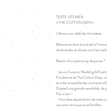
TEXTE SITEWEB
« THE COTTON DAYS »
L'Amour au-delà des frontières
Bienvenue dans le sud de la France. 
de lavandes et oliviers sont les ma
Besoin d’un petit coup de pouce ?
Je suis Suzana, Wedding & Event P
Fondatrice de The Cotton Days, cré
et créer ensemble des moments d'é
Dotéed’une grande sensibilité, de j
Pas si loin !
Vous êtes expatrié loin de chez vo
vos amis de toujours et familles.